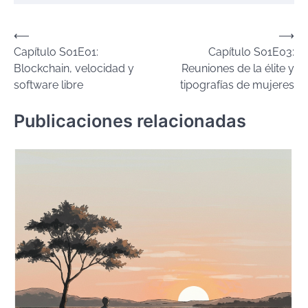
Post
⟵
⟶
Capítulo S01E01:
Capítulo S01E03:
navigation
Blockchain, velocidad y
Reuniones de la élite y
software libre
tipografías de mujeres
Publicaciones relacionadas