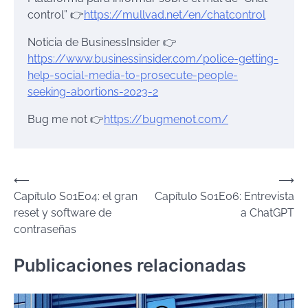
control” 👉
https://mullvad.net/en/chatcontrol
Noticia de BusinessInsider 👉
https://www.businessinsider.com/police-getting-
help-social-media-to-prosecute-people-
seeking-abortions-2023-2
Bug me not 👉
https://bugmenot.com/
Post
⟵
⟶
Capítulo S01E04: el gran
Capítulo S01E06: Entrevista
navigation
reset y software de
a ChatGPT
contraseñas
Publicaciones relacionadas